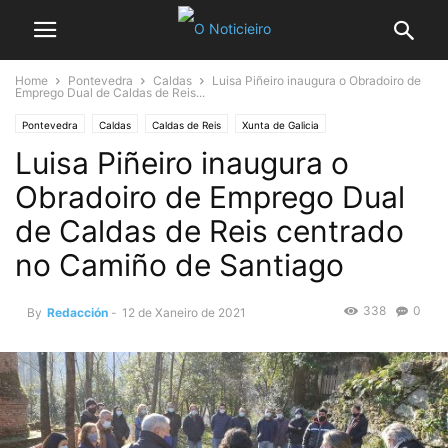
Home
Pontevedra
Caldas
Luisa Piñeiro inaugura o Obradoiro de
Emprego Dual de Caldas de Reis...
Pontevedra
Caldas
Caldas de Reis
Xunta de Galicia
Luisa Piñeiro inaugura o
Obradoiro de Emprego Dual
de Caldas de Reis centrado
no Camiño de Santiago
338
0
By
Redacción
-
12 de Xaneiro de 2021