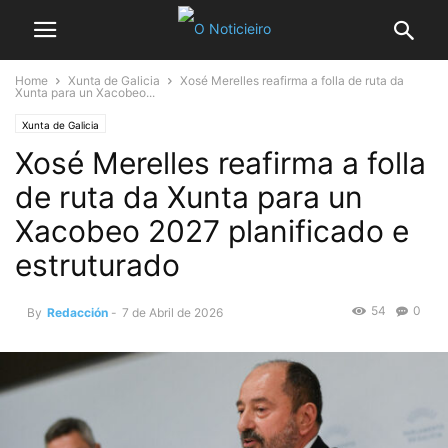
Home
Xunta de Galicia
Xosé Merelles reafirma a folla de ruta da
Xunta para un Xacobeo...
Xunta de Galicia
Xosé Merelles reafirma a folla
de ruta da Xunta para un
Xacobeo 2027 planificado e
estruturado
54
0
By
Redacción
-
7 de Abril de 2026